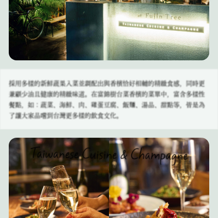
採用多樣的新鮮蔬果入菜並調配出與香檳恰好相輔的精緻食感，同時更
兼顧少油且健康的精緻味道。在富錦樹台菜香檳的菜單中，富含多樣性
餐點，如：蔬菜、海鮮、肉、雞蛋豆腐、飯麵、湯品、甜點等，皆是為
了讓大家品嚐到台灣更多樣的飲食文化。