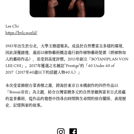
Lee Chi
https://bvlc.world/
1983年出生於台北，大學主修建築系。成長於自然豐富且多樣的環境，
因此深獲啟發，進而以植物藝術概念進行創作植物藝術裝置（將植物加
入的藝術作品），並受到高度評價。2013年創立「BOTANIPLAN VON
LEE CHI」。2017年獲選之名雑誌"Prestige"的「40 Under 40 of
2017（2017年40歳以下的話題人物40人）」
本次受富錦樹台菜香檳之邀，跨海於東京日本橋創作的四件作品以
「Bonsai奇岩」為主題，結合台灣富饒多元的自然景緻與富有日式底蘊
的盆景藝術，從作品的發想中找尋出時間與生命間的依存關係，表現歷
史、記憶與家的故事。